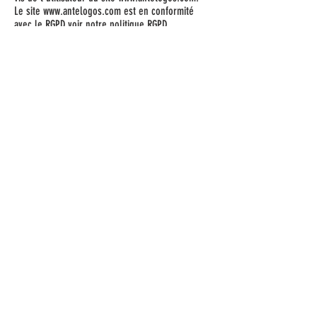
Le site
www.antelogos.com
est en conformité
avec le RGPD voir notre politique RGPD
www.antelogos.com
.
Les bases de données sont protégées par les
dispositions de la loi du 1er juillet 1998
transposant la directive 96/9 du 11 mars 1996
relative à la protection juridique des bases de
données.